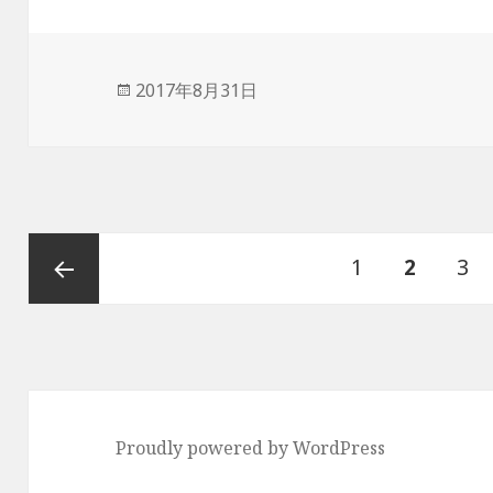
投
2017年8月31日
稿
日:
投
ペ
1
ペ
2
ペ
3
稿
ナ
ー
ー
ー
前のペ
ビ
ゲ
ジ
ジ
ジ
ージ
ー
Proudly powered by WordPress
シ
ョ