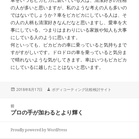
車をいつもピカピカに磨いている人は、清潔好きの性格
の人が多いと思いますが、私のような考えの人も多いの
ではないでしょうか？車をピカピカにしている人は、そ
の人の人柄も清潔好きなんだなと思いますし、愛車を大
事にしている、つまりはまわりにいる家族や知人も大事
にしている人のように思います。
何といっても、ピカピカの車に乗っていると気持ちまで
すがすがしいです。ドロドロの車を乗っていると気分ま
で晴れないような気がしてきます。車はいつもピカピカ
にしているに越したことはないと思います。
投
2018年8月17日
作
ボディコーティング比較検討サイト
稿
成
日:
者
投
前
稿
プロの手が加わるとより輝く
前
ナ
の
ビ
投
Proudly powered by WordPress
ゲ
稿: