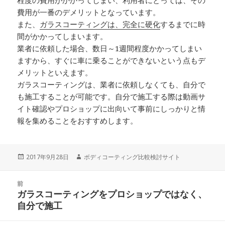
程度の費用がかかってしまい、利用者にとっては、その
費用が一番のデメリットとなっています。
また、
ガラスコーティングは、完全に硬化
するまでに時
間がかかってしまいます。
業者に依頼した場合、数日～1週間程度かかってしまい
ますから、すぐに車に乗ることができないという点もデ
メリットといえます。
ガラスコーティングは、業者に依頼しなくても、自分で
も施工することが可能です。自分で施工する際は動画サ
イト確認やプロショップに出向いて事前にしっかりと情
報を集めることをおすすめします。
投
2017年9月28日
作
ボディコーティング比較検討サイト
稿
成
日:
者
投
前
稿
ガラスコーティングをプロショップではなく、
前
ナ
自分で施工
の
ビ
投